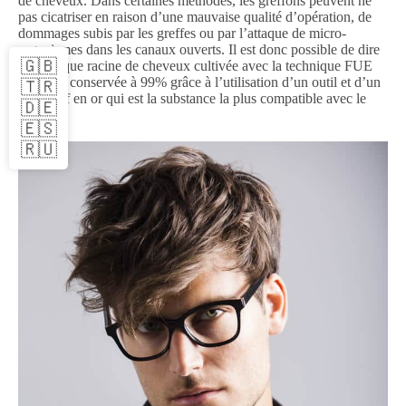
de cheveux. Dans certaines méthodes, les greffons peuvent ne
pas cicatriser en raison d’une mauvaise qualité d’opération, de
dommages subis par les greffes ou par l’attaque de micro-
organismes dans les canaux ouverts. Il est donc possible de dire
🇬🇧
que chaque racine de cheveux cultivée avec la technique FUE
Gold est conservée à 99% grâce à l’utilisation d’un outil et d’un
🇹🇷
dispositif en or qui est la substance la plus compatible avec le
🇩🇪
corps.
🇪🇸
🇷🇺