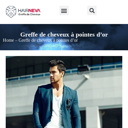
LA GREFFE DE CHEVEUX
Avant et après la greffe de cheveux
Greffe de cheveux en Turquie
À PROPOS DE NOUS
Greffe de cheveux à pointes d’or
Home
–
Greffe de cheveux à pointes d’or