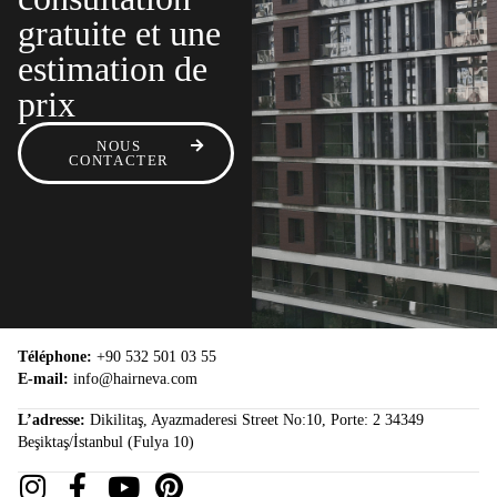
gratuite et une
estimation de
prix
NOUS
CONTACTER
Téléphone:
+90 532 501 03 55
E-mail:
info@hairneva.com
L’adresse:
Dikilitaş, Ayazmaderesi Street No:10, Porte: 2 34349
Beşiktaş/İstanbul (Fulya 10)