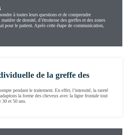
s
pondre à toutes leurs questions et de comprendre
n matière de densité, d’étroitesse des greffes et des zones
mal pour le patient. Après cette étape de communication,
ividuelle de la greffe des
pte pendant le traitement. En effet, l’intensité, la rareté
 adaptons la forme des cheveux avec la ligne frontale tout
e 30 et 50 ans.