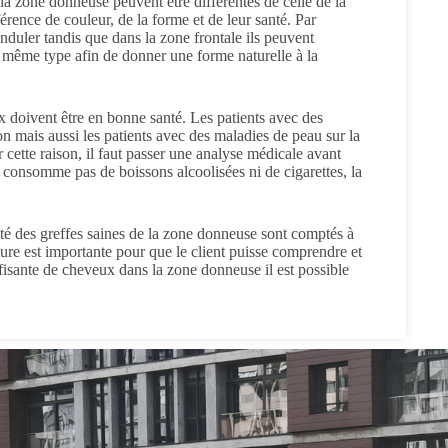
 la zone donneuse peuvent être différentes de celle de la
férence de couleur, de la forme et de leur santé. Par
nduler tandis que dans la zone frontale ils peuvent
u même type afin de donner une forme naturelle à la
ux doivent être en bonne santé. Les patients avec des
n mais aussi les patients avec des maladies de peau sur la
 cette raison, il faut passer une analyse médicale avant
ne consomme pas de boissons alcoolisées ni de cigarettes, la
ité des greffes saines de la zone donneuse sont comptés à
édure est importante pour que le client puisse comprendre et
ffisante de cheveux dans la zone donneuse il est possible