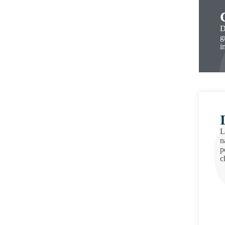
D
g
i
L
n
p
c