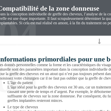
Compatibilité de la zone donneuse
04
ans la conception individuelle de greffe des cheveux, l’analyse de la c
reffe est une étape importante. Il faut scrupuleusement déterminer la quan
mplantables. Si cela est mal réalisé en amont, à la fin du traitement on pe
05
Informations primordiales pour une b
es donnés personnelles comme la forme et les caractéristiques du visage,
aturelle sont des paramètres important dans la conception individuelle de
our la greffe des cheveux est un atout qui n’est pas toujours présent dans 
hoisissez votre chirurgien car il ne faut pas oublier que la greffe de chev
L’âge du patient
L’âge idéal pour la greffe des cheveux est 30 ans, car un traitement 
causant une perte de temps et d’argent. Par exemple, le déboiseme
suffisante de cheveux sur la zone donneuse. Par conséquent, du fai
greffes implantées resteront minces.
Le type de cheveux