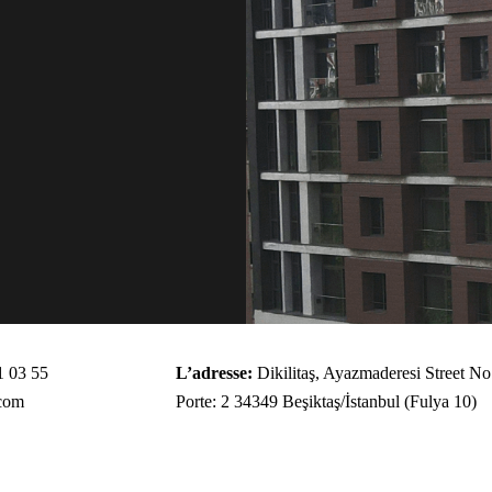
1 03 55
L’adresse:
Dikilitaş, Ayazmaderesi Street No
.com
Porte: 2 34349 Beşiktaş/İstanbul (Fulya 10)