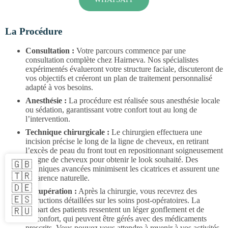
La Procédure
Consultation :
Votre parcours commence par une
consultation complète chez Hairneva. Nos spécialistes
expérimentés évalueront votre structure faciale, discuteront de
vos objectifs et créeront un plan de traitement personnalisé
adapté à vos besoins.
Anesthésie :
La procédure est réalisée sous anesthésie locale
ou sédation, garantissant votre confort tout au long de
l’intervention.
Technique chirurgicale :
Le chirurgien effectuera une
incision précise le long de la ligne de cheveux, en retirant
l’excès de peau du front tout en repositionnant soigneusement
la ligne de cheveux pour obtenir le look souhaité. Des
🇬🇧
techniques avancées minimisent les cicatrices et assurent une
🇹🇷
apparence naturelle.
🇩🇪
Récupération :
Après la chirurgie, vous recevrez des
🇪🇸
instructions détaillées sur les soins post-opératoires. La
plupart des patients ressentent un léger gonflement et de
🇷🇺
l’inconfort, qui peuvent être gérés avec des médicaments
prescrits. Vous pouvez vous attendre à revenir à vos activités