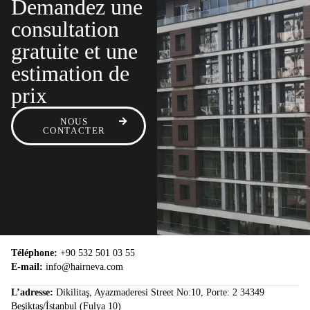
Demandez une
consultation
gratuite et une
estimation de
prix
NOUS
CONTACTER
Téléphone:
+90 532 501 03 55
E-mail:
info@hairneva.com
L’adresse:
Dikilitaş, Ayazmaderesi Street No:10, Porte: 2 34349
Beşiktaş/İstanbul (Fulya 10)