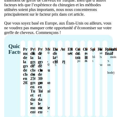
traitement de greffe de cheveux en Turquie. Bien que d’autres
facteurs tels que l’expérience du chirurgien et les méthodes
utilisées soient plus importants, nous nous concentrerons
principalement sur le facteur prix dans cet article.
Que vous soyez basé en Europe, aux États-Unis ou ailleurs, vous
ne voudrez pas manquer cette opportunité d’économiser sur votre
greffe de cheveux. Commençons !
Quick
Prix
Prix
Prix
Méthodes
Durée
Anesthésie
Effets
Capable
Cicatrisation
Sport
Récupérat
Résult
€
€
€
FUE,
4
Anesthésie
Gonflement
10
Généralement
4
5
Aprè
Facts
mondiaux
2000
de
1790
de
1500
DHI,
de
à
locale
secondaires
et
de
jours
non
semaines
à
final
12
-
-
-
Hybrid,
8
rougeur
après
visible
après
10
mois
de
la
la
la
travailler
€
€
€
Sapphire
heures
temporaires
l'opération
la
jours
la
greffe
greffe
chirurgie
18000
2500
5000
FUE
chirurgie
(selon
greffe
de
de
la
de
cheveux
cheveux
méthode)
cheveux
de
de
en
2500
3000
2023
greffons
greffons
en
en
Turquie
Turquie
et
et
dans
dans
le
le
monde
monde
entier
entier