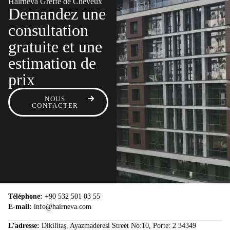
Hairneva Greffe de Cheveux
Demandez une
consultation
gratuite et une
estimation de
prix
NOUS
CONTACTER
Téléphone:
+90 532 501 03 55
E-mail:
info@hairneva.com
L’adresse:
Dikilitaş, Ayazmaderesi Street No:10, Porte: 2 34349