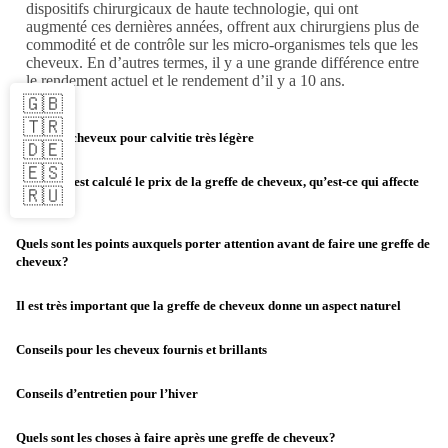
dispositifs chirurgicaux de haute technologie, qui ont
augmenté ces dernières années, offrent aux chirurgiens plus de
commodité et de contrôle sur les micro-organismes tels que les
cheveux. En d’autres termes, il y a une grande différence entre
le rendement actuel et le rendement d’il y a 10 ans.
🇬🇧
Blog
🇹🇷
Greffe de cheveux pour calvitie très légère
🇩🇪
🇪🇸
Comment est calculé le prix de la greffe de cheveux, qu’est-ce qui affecte
🇷🇺
les prix?
Quels sont les points auxquels porter attention avant de faire une greffe de
cheveux?
Il est très important que la greffe de cheveux donne un aspect naturel
Conseils pour les cheveux fournis et brillants
Conseils d’entretien pour l’hiver
Quels sont les choses à faire après une greffe de cheveux?