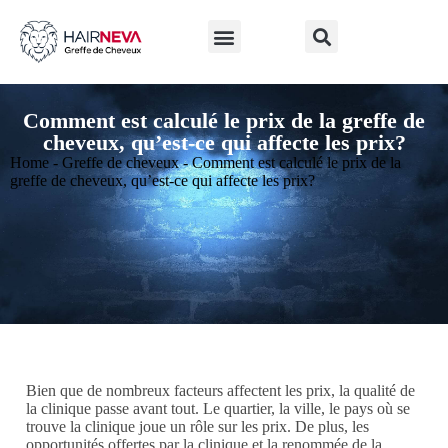
LA GREFFE DE CHEVEUX
Avant et après la greffe de cheveux
Greffe de cheveux en Turquie
À PROPOS DE NOUS
Comment est calculé le prix de la greffe de
cheveux, qu’est-ce qui affecte les prix?
Home
-
Greffe de cheveux
-
Comment est calculé le prix de la
greffe de cheveux, qu’est-ce qui affecte les prix?
Bien que de nombreux facteurs affectent les prix, la qualité de
la clinique passe avant tout. Le quartier, la ville, le pays où se
trouve la clinique joue un rôle sur les prix. De plus, les
opportunités offertes par la clinique et la renommée de la